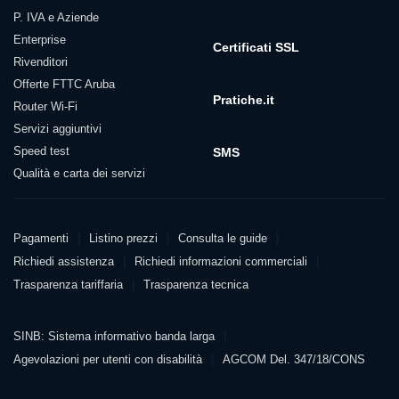
P. IVA e Aziende
Enterprise
Certificati SSL
Rivenditori
Offerte FTTC Aruba
Pratiche.it
Router Wi-Fi
Servizi aggiuntivi
Speed test
SMS
Qualità e carta dei servizi
Pagamenti
Pagamenti
Listino prezzi
Consulta le guide
Richiedi assistenza
Richiedi informazioni commerciali
Trasparenza tariffaria
Trasparenza tecnica
Agevolazioni
SINB: Sistema informativo banda larga
PDF 6
Agevolazioni per utenti con disabilità
AGCOM Del. 347/18/CONS