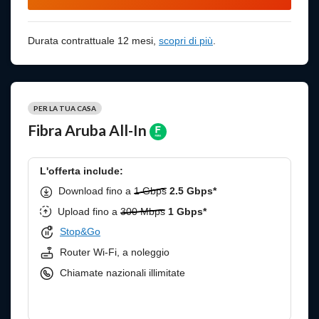
Scopri di più
Durata contrattuale 12 mesi,
scopri di più
.
PER LA TUA CASA
Fibra Aruba All-In
L'offerta include:
Download fino a
1 Gbps
2.5 Gbps*
Upload fino a
300 Mbps
1 Gbps*
Stop&Go
Router Wi-Fi, a noleggio
Chiamate nazionali illimitate