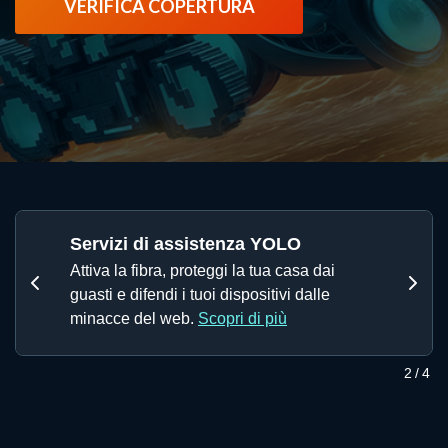
VERIFICA COPERTURA
News
Servizi di assistenza YOLO
Attiva la fibra, proteggi la tua casa dai
Precedente
Succ
guasti e difendi i tuoi dispositivi dalle
minacce del web.
Scopri di più
Slide 2 di 4
2
/4