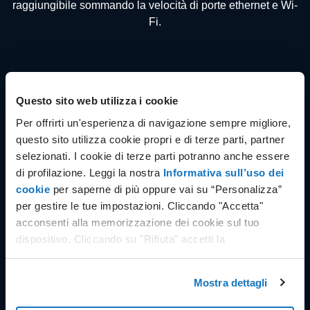
raggiungibile sommando la velocità di porte ethernet e Wi-
Fi.
Questo sito web utilizza i cookie
Attiva la fibra e ottieni un
Per offrirti un'esperienza di navigazione sempre migliore,
questo sito utilizza cookie propri e di terze parti, partner
voucher da
100 €
selezionati. I cookie di terze parti potranno anche essere
di profilazione. Leggi la nostra
Informativa sull’uso dei
L'iniziativa Open Fiber Voucher riguarda quasi 600
cookie
per saperne di più oppure vai su “Personalizza”
comuni italiani selezionati fra quelli appartenenti
per gestire le tue impostazioni. Cliccando "Accetta"
alle Aree bianche e ti permette di ricevere un buono
acconsenti alla memorizzazione dei cookie sul tuo
digitale per i tuoi acquisti Amazon, Q8, MediaWorld,
dispositivo. Cliccando su "Rifiuta" accetti la
Eni, Coop e Conad.
Scopri tutti i dettagli
memorizzazione dei soli cookie necessari.
Mostra dettagli