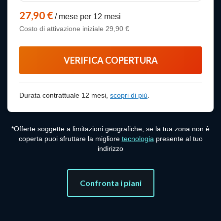
27,90 €
/ mese per 12 mesi
Costo di attivazione iniziale 29,90 €
VERIFICA COPERTURA
scopri di più
Durata contrattuale 12 mesi,
scopri di più
.
*Offerte soggette a limitazioni geografiche, se la tua zona non è
coperta puoi sfruttare la migliore
tecnologia
presente al tuo
indirizzo
Confronta i piani