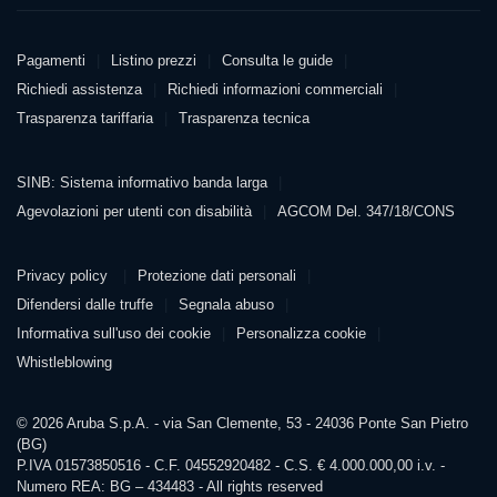
Pagamenti
Pagamenti
Listino prezzi
Consulta le guide
Richiedi assistenza
Richiedi informazioni commerciali
Trasparenza tariffaria
Trasparenza tecnica
Agevolazioni
SINB: Sistema informativo banda larga
PDF 6
Agevolazioni per utenti con disabilità
AGCOM Del. 347/18/CONS
PDF 328 kB
Informazioni
Privacy policy
Protezione dati personali
Difendersi dalle truffe
Segnala abuso
Informativa sull'uso dei cookie
Personalizza cookie
Whistleblowing
© 2026 Aruba S.p.A. - via San Clemente, 53 - 24036 Ponte San Pietro
(BG)
P.IVA 01573850516 - C.F. 04552920482 - C.S. € 4.000.000,00 i.v. -
Numero REA: BG – 434483 - All rights reserved