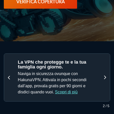
VERIFICA COPERTURA
News
La VPN che protegge te e la tua
famiglia ogni giorno.
Naviga in sicurezza ovunque con
HakunaVPN. Attivala in pochi secondi
Precedente
Succ
dall'app, provala gratis per 90 giorni e
disdici quando vuoi.
Scopri di più
Slide 2 di 5
2
/5