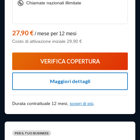
Chiamate nazionali illimitate
27,90 €
/ mese per 12 mesi
Costo di attivazione iniziale 29,90 €
VERIFICA COPERTURA
Maggiori dettagli
scopri di più
Durata contrattuale 12 mesi,
scopri di più
.
PER IL TUO BUSINESS