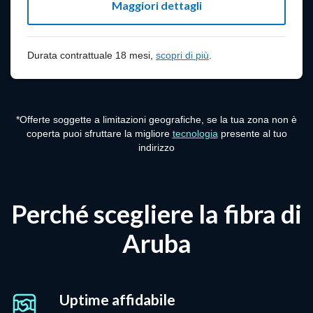
Maggiori dettagli
scopri di più
Durata contrattuale 18 mesi,
scopri di più
.
*Offerte soggette a limitazioni geografiche, se la tua zona non è
coperta puoi sfruttare la migliore
tecnologia
presente al tuo
indirizzo
Perché scegliere la fibra di
Aruba
Uptime affidabile