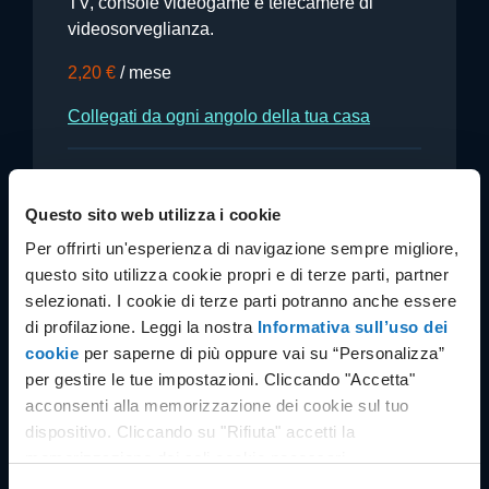
TV, console videogame e telecamere di
videosorveglianza.
2,20 €
/ mese
Collegati da ogni angolo della tua casa
Il servizio è incluso nell'offerta Fibra Aruba All-in e
Fibra Aruba Pro
Questo sito web utilizza i cookie
Per offrirti un'esperienza di navigazione sempre migliore,
questo sito utilizza cookie propri e di terze parti, partner
selezionati. I cookie di terze parti potranno anche essere
Scopri tutti i servizi disponibili
di profilazione. Leggi la nostra
Informativa sull’uso dei
cookie
per saperne di più oppure vai su “Personalizza”
per gestire le tue impostazioni. Cliccando "Accetta"
acconsenti alla memorizzazione dei cookie sul tuo
dispositivo. Cliccando su "Rifiuta" accetti la
memorizzazione dei soli cookie necessari.