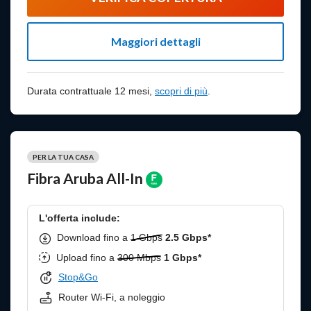
Maggiori dettagli
Scopri di più
Durata contrattuale 12 mesi,
scopri di più
.
PER LA TUA CASA
Fibra Aruba All-In
L'offerta include:
Download fino a
1 Gbps
2.5 Gbps*
Upload fino a
300 Mbps
1 Gbps*
Stop&Go
Router Wi-Fi, a noleggio